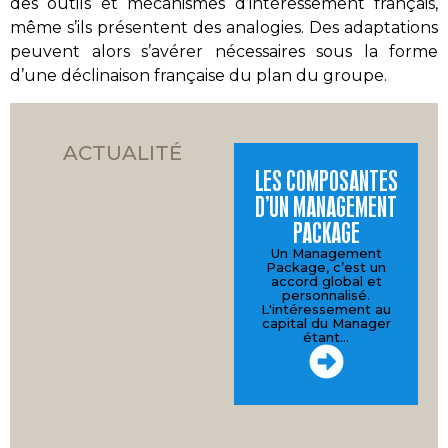
des outils et mécanismes d’intéressement français,
même s’ils présentent des analogies. Des adaptations
peuvent alors s’avérer nécessaires sous la forme
d’une déclinaison française du plan du groupe.
ACTUALITÉ
LES COMPOSANTES
A
D’UN MANAGEMENT
PACKAGE
Un Management
O
Package, c’est un
au
accord global et
personnalisé.
M
L'intéressement au
capital du Manager
étant…